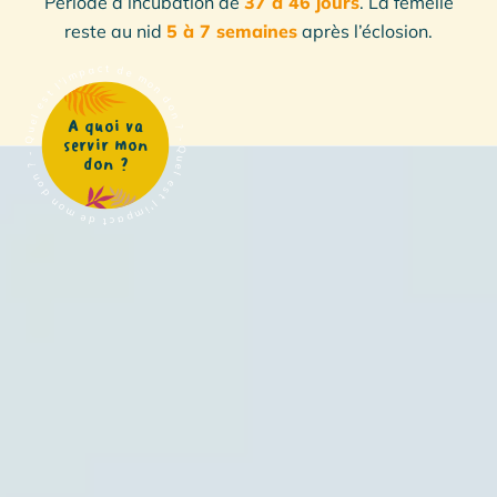
Période d’incubation de
37 à 46 jours
. La femelle
reste au nid
5 à 7 semaines
après l’éclosion.
Quel est l'impact de mon don ? - Quel est l'impact de mon don ? -
A quoi va
servir mon
don ?