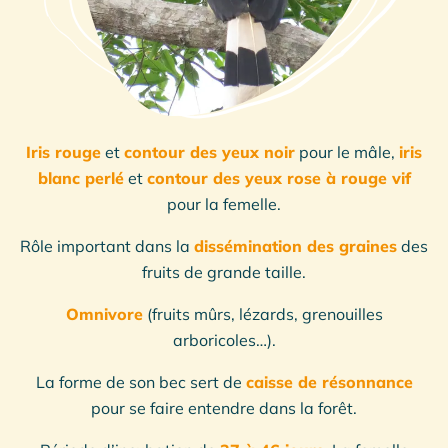
CHANGEZ LE MONDE AVEC
NOUS !
Faire un don à l’association
›
Iris rouge
et
contour des yeux noir
pour le mâle,
iris
blanc perlé
et
contour des yeux rose à rouge vif
pour la femelle.
Rôle important dans la
dissémination des graines
des
fruits de grande taille.
Omnivore
(fruits mûrs, lézards, grenouilles
arboricoles…).
La forme de son bec sert de
caisse de résonnance
pour se faire entendre dans la forêt.