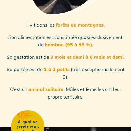
Il vit dans les
forêts de montagnes
.
Son alimentation est constituée quasi exclusivement
de
bambou (95 à 98 %).
Sa gestation est de
3 mois et demi à 6 mois et demi
.
Sa portée est de
1 à 2 petits
(très exceptionnellement
3).
C’est un
animal solitaire
. Mâles et femelles ont leur
propre territoire.
Quel est l'impact de mon don ? - Quel est l'impact de mon don ? -
A quoi va
servir mon